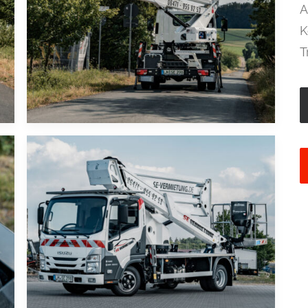
A
K
T