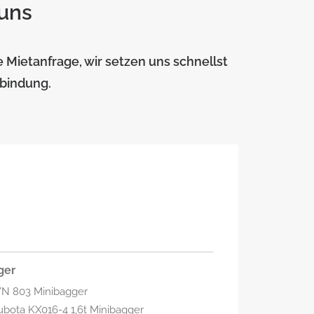
 uns
e Mietanfrage, wir setzen uns schnellst
rbindung.
ger
N 803 Minibagger
ubota KX016-4 1,6t Minibagger