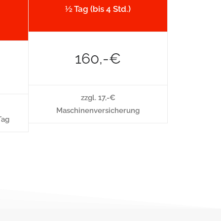
½ Tag (bis 4 Std.)
160,-€
zzgl. 17,-€
Maschinenversicherung
Tag