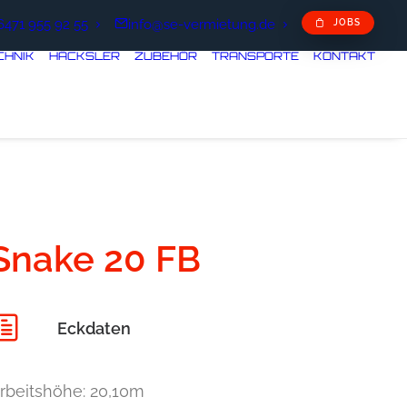
6471 955 92 55
info@se-vermietung.de
JOBS
CHNIK
HÄCKSLER
ZUBEHÖR
TRANSPORTE
KONTAKT
Snake 20 FB
Eckdaten
rbeitshöhe: 20,10m