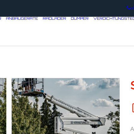
0
R
ANBAUGERÄTE
RADLADER
DUMPER
VERDICHTUNGSTE
A