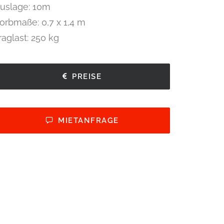
uslage: 10m
orbmaße: 0,7 x 1,4 m
raglast: 250 kg
PREISE
MIETANFRAGE