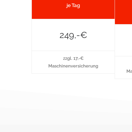
je Tag
249,-€
zzgl. 17,-€
Maschinenversicherung
Ma