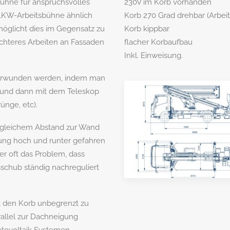
ühne für anspruchsvolles
230V im Korb vorhanden
 LKW-Arbeitsbühne ähnlich
Korb 270 Grad drehbar (Arbei
möglicht dies im Gegensatz zu
Korb kippbar
ichteres Arbeiten an Fassaden
flacher Korbaufbau
Inkl. Einweisung.
berwunden werden, indem man
t und dann mit dem Teleskop
ünge, etc).
 gleichem Abstand zur Wand
ung hoch und runter gefahren
er oft das Problem, dass
schub ständig nachreguliert
it den Korb unbegrenzt zu
allel zur Dachneigung