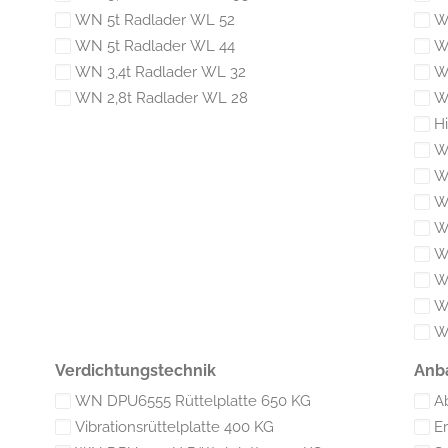
WN 5t Radlader WL 52
W
WN 5t Radlader WL 44
W
WN 3,4t Radlader WL 32
W
WN 2,8t Radlader WL 28
W
Hi
W
W
W
W
W
W
W
W
Verdichtungstechnik
Anb
WN DPU6555 Rüttelplatte 650 KG
A
Vibrationsrüttelplatte 400 KG
E