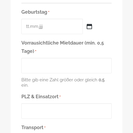
Geburtstag
*
TT
Punkt
MM
Vorrausichtliche Mietdauer (min. 0,5
Punkt
JJJJ
Tage)
*
Bitte gib eine Zahl größer oder gleich
0,5
ein.
PLZ & Einsatzort
*
Transport
*