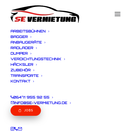
ARBEITSBÜHNEN
BAGGER
ANBAUGERÄTE
RADLADER
WN DW 20 Raddumper 2t
DUMPER
VERDICHTUNGSTECHNIK
HÄCKSLER
ZUBEHÖR
Eckdaten
TRANSPORTE
KONTAKT
Betriebsgewicht: 1.955 - 2.545 kg
06471 955 92 55
Muldeninhalt: 1.280 l
INFO@SE-VERMIETUNG.DE
Nutzlast: 2.000 kg
JOBS