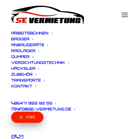
ARBEITSBÜHNEN
BAGGER
ANBAUGERÄTE
RADLADER
WN DT10 Kettendumper
DUMPER
VERDICHTUNGSTECHNIK
HÄCKSLER
ZUBEHÖR
Eckdaten
TRANSPORTE
KONTAKT
Betriebsgewicht: 665-915 Kg
06471 955 92 55
Muldeninhalt: 427 l
INFO@SE-VERMIETUNG.DE
Nutzlast: 1000 Kg
JOBS